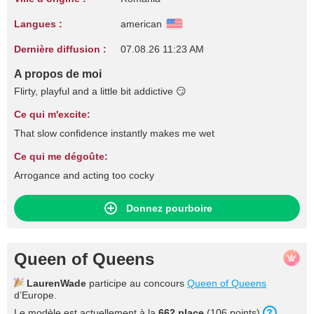
Langues :
american
Dernière diffusion :
07.08.26 11:23 AM
A propos de moi
Flirty, playful and a little bit addictive 😏
Ce qui m'excite:
That slow confidence instantly makes me wet
Ce qui me dégoûte:
Arrogance and acting too cocky
Donnez pourboire
Queen of Queens
LaurenWade
participe au concours
Queen of Queens
d’Europe.
Le modèle est actuellement à la
662 place
(106 points).