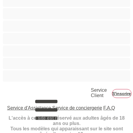
Petits seins
Pornstar
Rousses
Seins moyens
Sexe en Groupe
Vieilles
Service
S'inscrire
Client
Service d'Assistance
Service de conciergerie
F.A.Q
L'accès à ce site est réservé aux adultes âgés de 18
ans ou plus.
Tous les modèles qui apparaissant sur le site sont