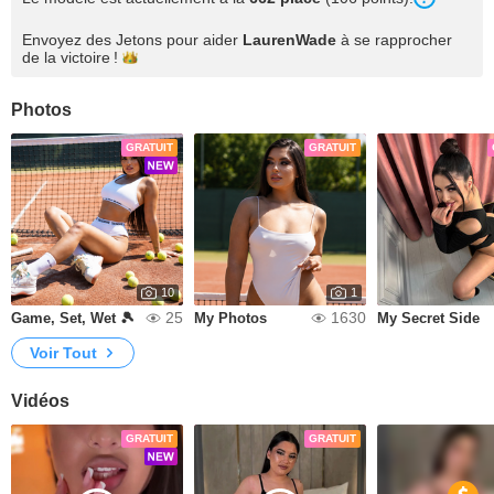
Envoyez des Jetons pour aider
LaurenWade
à se rapprocher
de la
victoire !
Photos
GRATUIT
GRATUIT
10
1
25
1630
Game, Set, Wet 🎾
My Photos
My Secret Side
Voir Tout
Vidéos
GRATUIT
GRATUIT