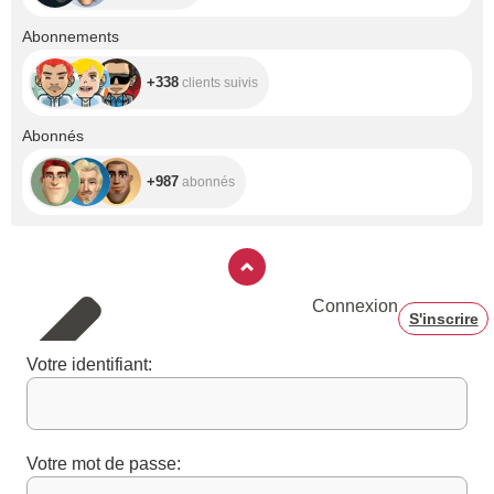
+338
Abonnements
+338
clients suivis
+987
Abonnés
+987
abonnés
Connexion
S'inscrire
Votre identifiant:
Votre mot de passe: