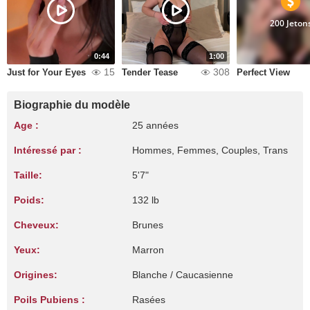
200 Jeton
0:44
1:00
15
308
Just for Your Eyes
Tender Tease
Perfect View
Biographie du modèle
Age :
25 années
Intéressé par :
Hommes, Femmes, Couples, Trans
Taille:
5'7"
Poids:
132 lb
Cheveux:
Brunes
Yeux:
Marron
Origines:
Blanche / Caucasienne
Poils Pubiens :
Rasées