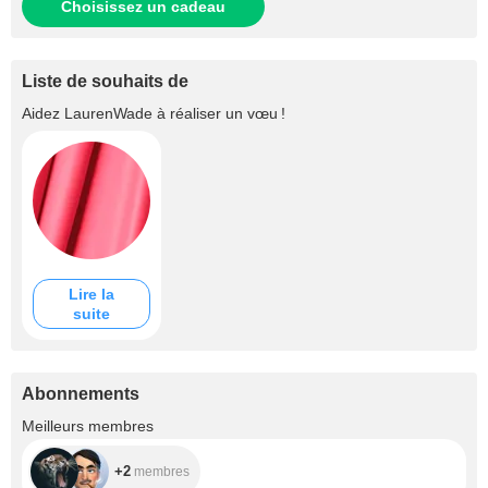
Choisissez un cadeau
Liste de souhaits de
Aidez
LaurenWade
à réaliser un vœu !
Lire la
suite
Abonnements
+2
Meilleurs membres
+2
membres